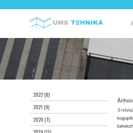
A
2022 (8)
Ärihoo
2021 (9)
3 relsis
kogupik
2020 (7)
kahekoh
2019 (11)