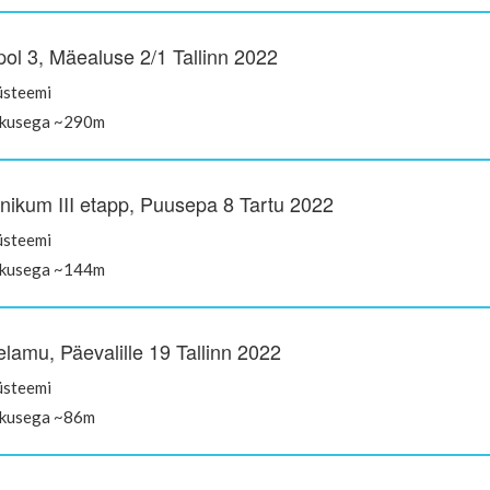
ol 3, Mäealuse 2/1 Tallinn 2022
üsteemi
kkusega ~290m
inikum III etapp, Puusepa 8 Tartu 2022
üsteemi
kkusega ~144m
elamu, Päevalille 19 Tallinn 2022
üsteemi
kkusega ~86m