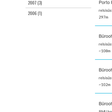
Porto 
2007 (3)
relsisü
2006 (1)
297m
Bürooh
relsisü
~108m
Bürooh
relsisü
~102m
Bürooh
BMU koo