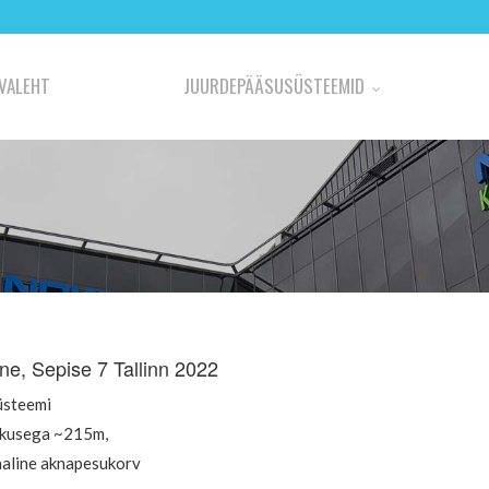
VALEHT
JUURDEPÄÄSUSÜSTEEMID
ne, Sepise 7 Tallinn 2022
üsteemi
kusega ~215m,
aline aknapesukorv