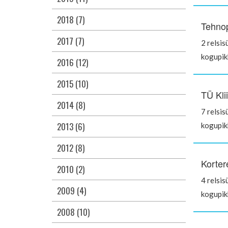
2018 (7)
Tehnop
2017 (7)
2 relsis
kogupi
2016 (12)
2015 (10)
TÜ Kli
2014 (8)
7 relsis
2013 (6)
kogupi
2012 (8)
Korter
2010 (2)
4 relsis
2009 (4)
kogupi
2008 (10)