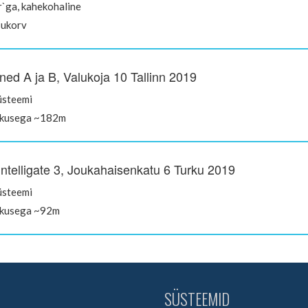
r`ga, kahekohaline
sukorv
ned A ja B, Valukoja 10 Tallinn 2019
üsteemi
kkusega ~182m
Intelligate 3, Joukahaisenkatu 6 Turku 2019
üsteemi
kkusega ~92m
SÜSTEEMID