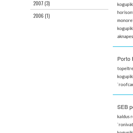
2007 (3)
kogupik
horison
2006 (1)
monorel
kogupik
aknapes
Porto 
topeltr
kogupi
`roofca
SEB pe
kaldus 
`roniva
kogupik