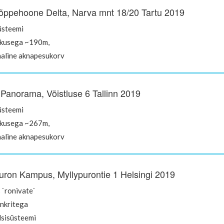
õppehoone Delta, Narva mnt 18/20 Tartu 2019
üsteemi
kusega ~190m,
aline aknapesukorv
 Panorama, Võistluse 6 Tallinn 2019
üsteemi
kusega ~267m,
aline aknapesukorv
uron Kampus, Myllypurontie 1 Helsingi 2019
 `ronivate`
ankritega
sisüsteemi