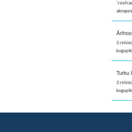
`roofca
aknape
Ärihoo
5 relsis
kogupi
Turku 
2 relsis
kogupi