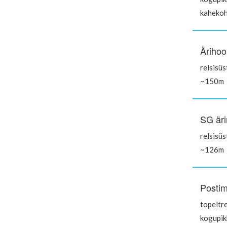
kahekoh
Ärihoo
relsisü
~150m
SG äri
relsisü
~126m
Postim
topeltr
kogupi