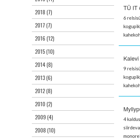
TÜ IT 
2018 (7)
6 relsis
2017 (7)
kogupik
kahekoh
2016 (12)
2015 (10)
Kalevi
2014 (8)
9 relsis
2013 (6)
kogupik
kahekoh
2012 (8)
2010 (2)
Myllyp
2009 (4)
4 kaldus
siirdev
2008 (10)
monorel