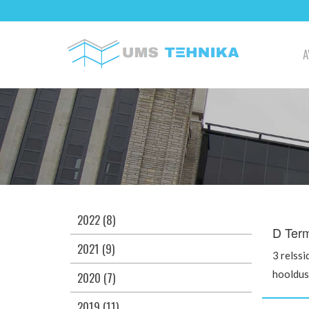
A
2022 (8)
D Term
2021 (9)
3 relssi
hooldus
2020 (7)
2019 (11)