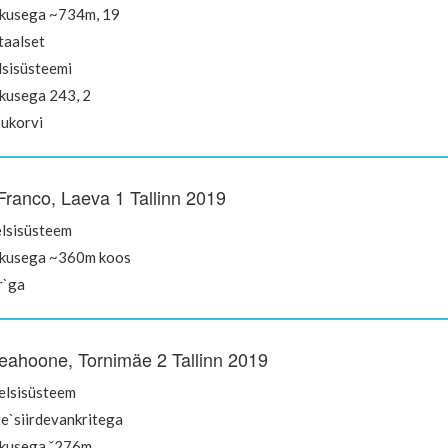
kusega ~734m, 19
taalset
sisüsteemi
kusega 243, 2
ukorvi
Franco, Laeva 1 Tallinn 2019
elsisüsteem
kkusega ~360m koos
r`ga
ahoone, Tornimäe 2 Tallinn 2019
relsisüsteem
te`siirdevankritega
kusega ˇ276m,