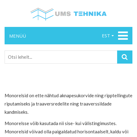
EST
MENÜÜ
Monorelsid on ette nähtud aknapesukorvide ning ripptellingute
riputamiseks ja traaversredelite ning traaverssildade
kandmiseks.
Monorelsse võib kasutada nii sise- kui välistingimustes.
Monorelsid võivad olla paigaldatud horisontaalselt, kaldu või