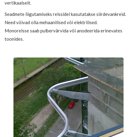
vertikaalselt.
Seadmete liigutamiseks relssidel kasutatakse siirdevankreid.
Need võivad olla mehaanilised või elektrilised.
Monorelsse saab pulbervärvida või anodeerida erinevates
toonides.