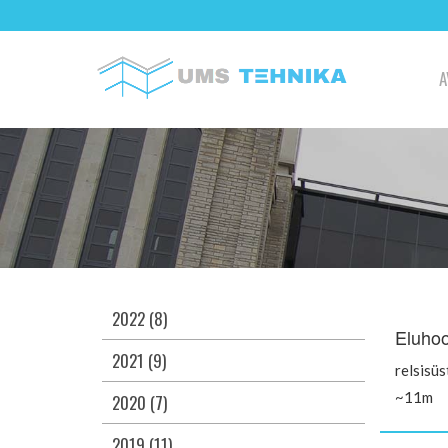
A
2022 (8)
Eluhoo
2021 (9)
relsisü
~11m
2020 (7)
2019 (11)