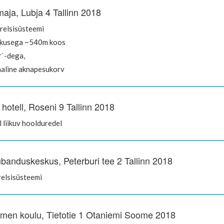
aja, Lubja 4 Tallinn 2018
trelsisüsteemi
kkusega ~540m koos
r`-dega,
aline aknapesukorv
hotell, Roseni 9 Tallinn 2018
l liikuv hoolduredel
banduskeskus, Peterburi tee 2 Tallinn 2018
elsisüsteemi
men koulu, Tietotie 1 Otaniemi Soome 2018