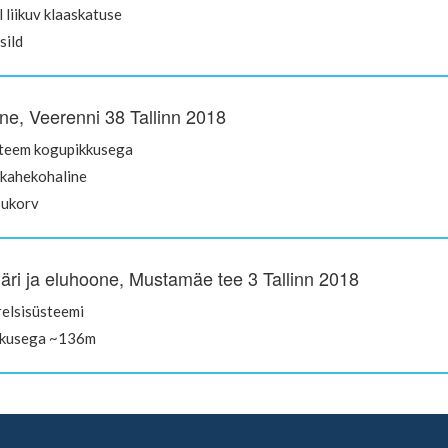
l liikuv klaaskatuse
sild
ne, Veerenni 38 Tallinn 2018
steem kogupikkusega
kahekohaline
sukorv
ri ja eluhoone, Mustamäe tee 3 Tallinn 2018
elsisüsteemi
kkusega ~136m