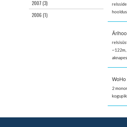
2007 (3)
relsside
hooldus
2006 (1)
Ärihoo
relsisü
~122m, 
aknape
WoHo ä
2 monor
kogupi