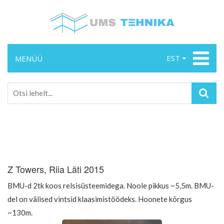
EST
MENÜÜ
Z Towers, Riia Läti 2015
BMU-d 2tk koos relsisüsteemidega. Noole pikkus ~5,5m. BMU-
del on välised vintsid klaasimistöödeks. Hoonete kõrgus
~130m.