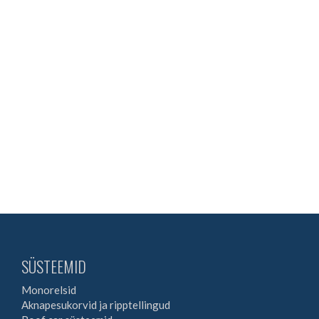
SÜSTEEMID
Monorelsid
Aknapesukorvid ja ripptellingud