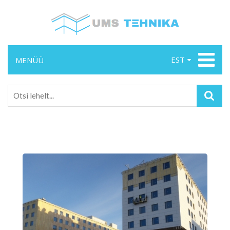
EST
MENÜÜ