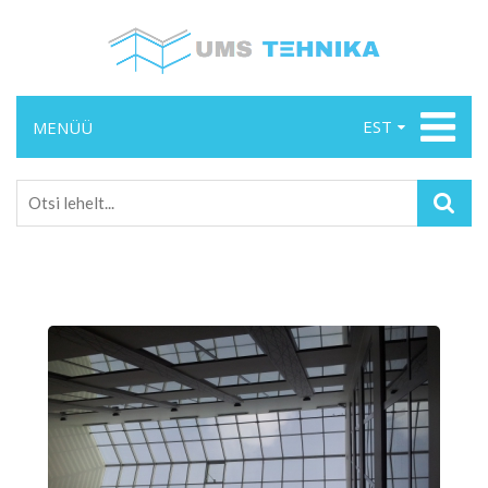
EST
MENÜÜ