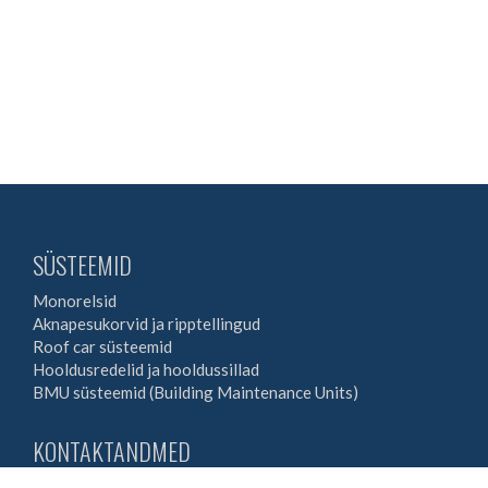
SÜSTEEMID
Monorelsid
Aknapesukorvid ja ripptellingud
Roof car süsteemid
Hooldusredelid ja hooldussillad
BMU süsteemid (Building Maintenance Units)
KONTAKTANDMED
UMS Tehnika OÜ