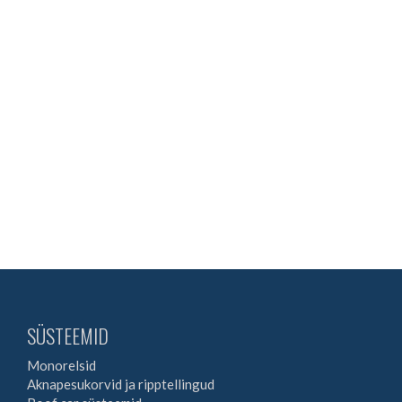
SÜSTEEMID
Monorelsid
Aknapesukorvid ja ripptellingud