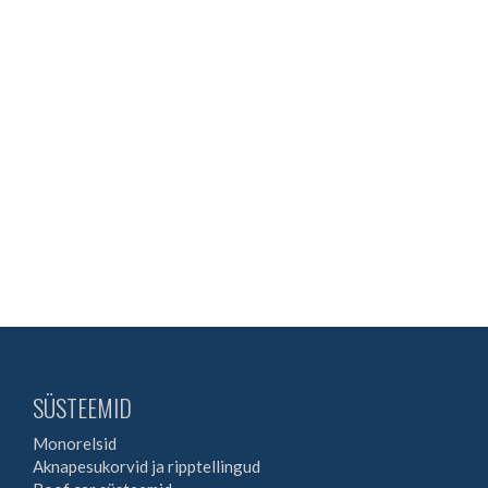
SÜSTEEMID
Monorelsid
Aknapesukorvid ja ripptellingud