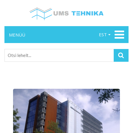
EST
MENÜÜ