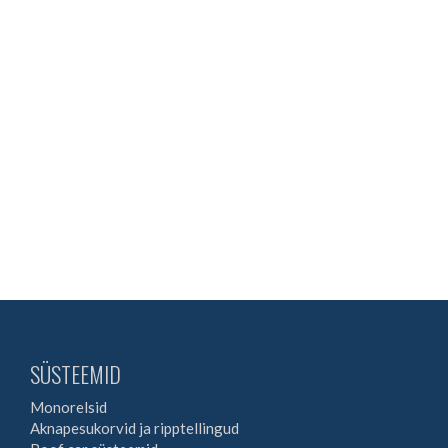
SÜSTEEMID
Monorelsid
Aknapesukorvid ja ripptellingud