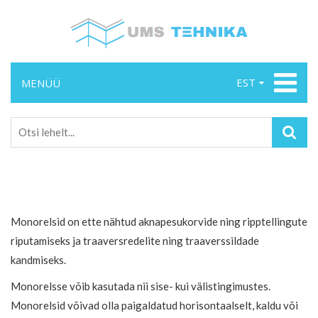
EST
MENÜÜ
Monorelsid on ette nähtud aknapesukorvide ning ripptellingute
riputamiseks ja traaversredelite ning traaverssildade
kandmiseks.
Monorelsse võib kasutada nii sise- kui välistingimustes.
Monorelsid võivad olla paigaldatud horisontaalselt, kaldu või