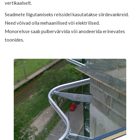
vertikaalselt.
Seadmete liigutamiseks relssidel kasutatakse siirdevankreid.
Need võivad olla mehaanilised või elektrilised.
Monorelsse saab pulbervärvida või anodeerida erinevates
toonides.