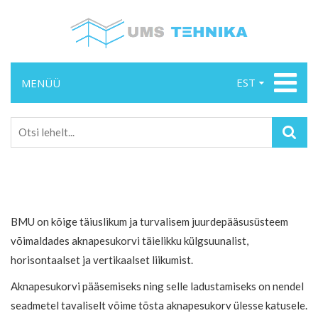
EST
MENÜÜ
BMU on kõige täiuslikum ja turvalisem juurdepääsusüsteem
võimaldades aknapesukorvi täielikku külgsuunalist,
horisontaalset ja vertikaalset liikumist.
Aknapesukorvi pääsemiseks ning selle ladustamiseks on nendel
seadmetel tavaliselt võime tõsta aknapesukorv ülesse katusele.